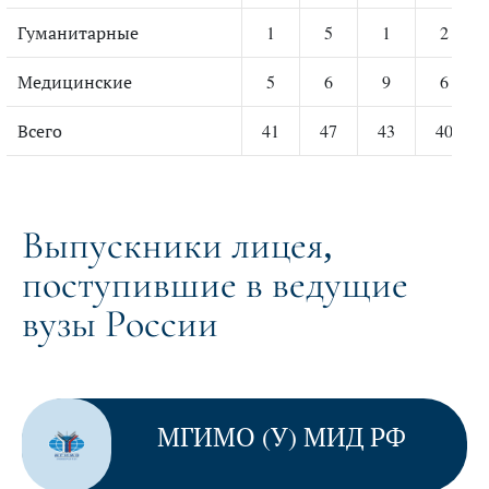
Гуманитарные
1
5
1
2
Медицинские
5
6
9
6
Всего
41
47
43
40
Выпускники лицея,
поступившие в ведущие
вузы России
МГИМО (У) МИД РФ