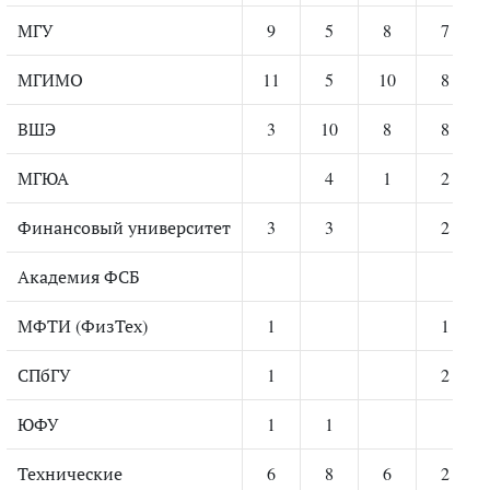
МГУ
9
5
8
7
МГИМО
11
5
10
8
ВШЭ
3
10
8
8
МГЮА
4
1
2
Финансовый университет
3
3
2
Академия ФСБ
МФТИ (ФизТех)
1
1
СПбГУ
1
2
ЮФУ
1
1
Технические
6
8
6
2