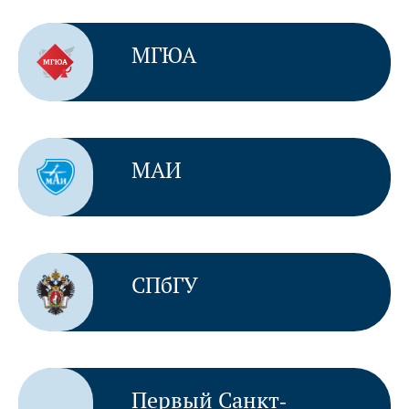
МГЮА
МАИ
СПбГУ
Первый Санкт-